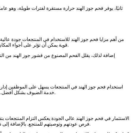
ثانيًا، يوفر فحم جوز الهند حرارة مستقرة لفترات طويلة، وهو عا
من أهم مزايا فحم جوز الهند للاستخدام في المنتجعات جودة عالية ل
قوية يمكن أن تؤثر على أجواء المكان وتزعج الضيوف، بينما فحم جوز الهند يحترق بنظافة تقريبية، ويقلل من تأثير الروائح المزعجة، مما يضمن بيئة هادئة وصحية داخل المنتجعات.
إضافة لذلك، يقلل الفحم المصنوع من قشور جوز الهند من ا
استخدام فحم جوز الهند في المنتجعات يسهل على الموظفين إدارة ع
خدمة الضيوف بشكل أفضل. كما أن حجمه الموحد يضمن توزيع الحرارة بشكل متساوٍ، وهو أمر مهم لضمان تدخين متجانس دون أي مفاجآت أو مشاكل أثناء تقديم الخدمة.
الاستثمار في فحم جوز الهند عالي الجودة يعكس التزام المنتجعات بتق
فرص عودتهم وتوصيتهم للمنتجع. بالإضافة إلى ذلك، بعض المنتجعات الفاخرة تستخدم فحم جوز الهند كجزء من تجربة ترفيهية متكاملة، مما يضيف قيمة إضافية للعروض والخدمات المقدمة.