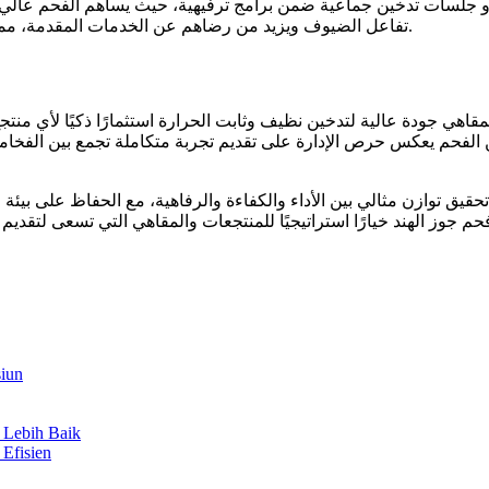
و جلسات تدخين جماعية ضمن برامج ترفيهية، حيث يساهم الفحم عالي ا
تفاعل الضيوف ويزيد من رضاهم عن الخدمات المقدمة، مما يجعل المكان أكثر جذبًا للزوار الباحثين عن رفاهية واسترخاء حقيقي.
قاهي جودة عالية لتدخين نظيف وثابت الحرارة استثمارًا ذكيًا لأي منتجع 
ن الفحم يعكس حرص الإدارة على تقديم تجربة متكاملة تجمع بين الفخامة
حقيق توازن مثالي بين الأداء والكفاءة والرفاهية، مع الحفاظ على ب
م جوز الهند خيارًا استراتيجيًا للمنتجعات والمقاهي التي تسعى لتقد
iun
 Lebih Baik
Efisien