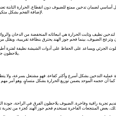
مل أساسي لضمان تدخين ممتع للضيوف دون انقطاع. الحرارة الثابتة تعن
لإضافة الفحم بشكل متكرر، مما يسهم في تقديم خدمة أكثر احترافية وسلاسة داخل المنتجعات.
تدخين نظيف وثابت الحرارة هي انبعاثاته المنخفضة من الدخان والروائح 
لتلوث الجزئي ويساعد على الحفاظ على أدوات الشيشة نظيفة لفترة أ
يلاحظون جودة عالية في كل تفصيلة، بدءًا من الشيشة نفسها وحتى أجواء المكان.
ملية التدخين بشكل أسرع وأكثر كفاءة. فهو مشتعل بسرعة، ولا يتطلب ا
ديم تجربة راقية وفاخرة. الضيوف يلاحظون الفرق في الراحة، جودة التد