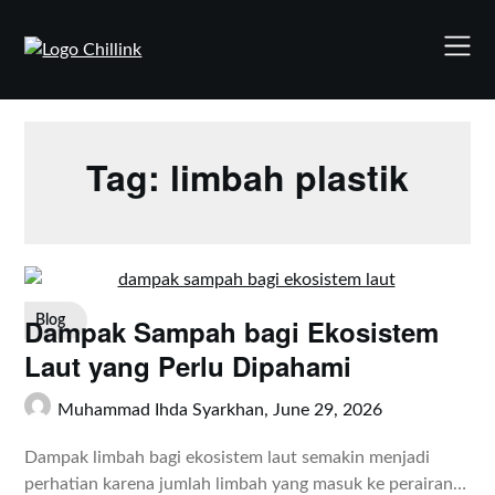
Skip
to
content
Tag:
limbah plastik
Dampak Sampah bagi Ekosistem
Blog
Laut yang Perlu Dipahami
Muhammad Ihda Syarkhan,
June 29, 2026
Dampak limbah bagi ekosistem laut semakin menjadi
perhatian karena jumlah limbah yang masuk ke perairan…