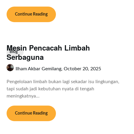
Continue Reading
Mesin Pencacah Limbah
Blog
Serbaguna
Ilham Akbar Gemilang,
October 20, 2025
Pengelolaan limbah bukan lagi sekadar isu lingkungan,
tapi sudah jadi kebutuhan nyata di tengah
meningkatnya…
Continue Reading