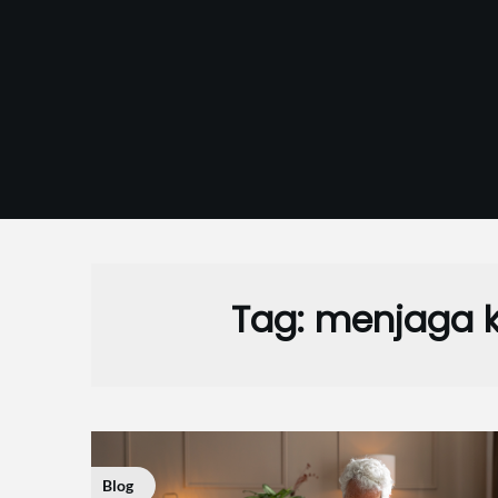
Skip
to
content
Tag:
menjaga k
Blog