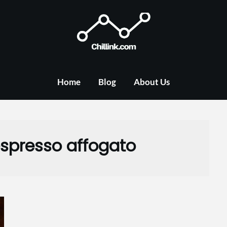
Home
Blog
About Us
espresso affogato