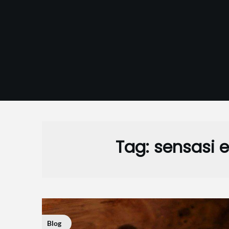
Skip
to
content
Tag:
sensasi 
Blog