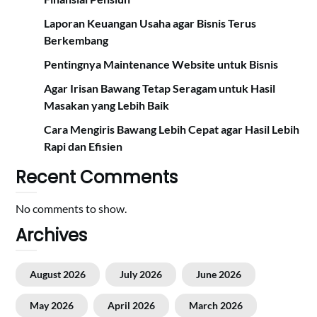
Laporan Keuangan Usaha agar Bisnis Terus
Berkembang
Pentingnya Maintenance Website untuk Bisnis
Agar Irisan Bawang Tetap Seragam untuk Hasil
Masakan yang Lebih Baik
Cara Mengiris Bawang Lebih Cepat agar Hasil Lebih
Rapi dan Efisien
Recent Comments
No comments to show.
Archives
August 2026
July 2026
June 2026
May 2026
April 2026
March 2026