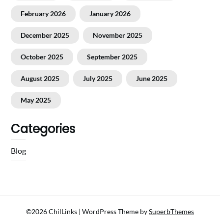
February 2026
January 2026
December 2025
November 2025
October 2025
September 2025
August 2025
July 2025
June 2025
May 2025
Categories
Blog
©2026 ChilLinks
| WordPress Theme by
SuperbThemes