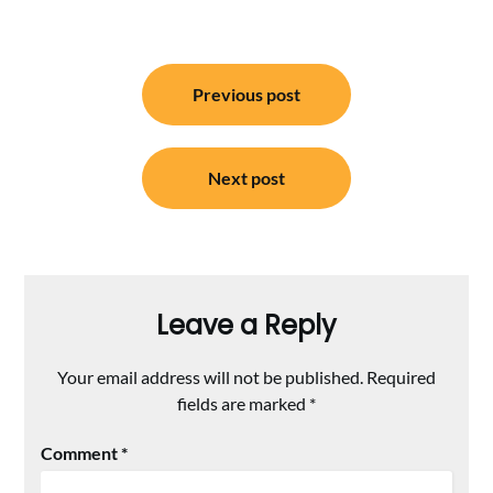
Post
Previous post
navigation
Next post
Leave a Reply
Your email address will not be published.
Required
fields are marked
*
Comment
*