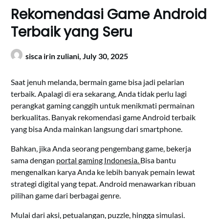
Rekomendasi Game Android
Terbaik yang Seru
sisca irin zuliani,
July 30, 2025
Saat jenuh melanda, bermain game bisa jadi pelarian
terbaik. Apalagi di era sekarang, Anda tidak perlu lagi
perangkat gaming canggih untuk menikmati permainan
berkualitas. Banyak rekomendasi game Android terbaik
yang bisa Anda mainkan langsung dari smartphone.
Bahkan, jika Anda seorang pengembang game, bekerja
sama dengan
portal gaming Indonesia.
Bisa bantu
mengenalkan karya Anda ke lebih banyak pemain lewat
strategi digital yang tepat. Android menawarkan ribuan
pilihan game dari berbagai genre.
Mulai dari aksi, petualangan, puzzle, hingga simulasi.