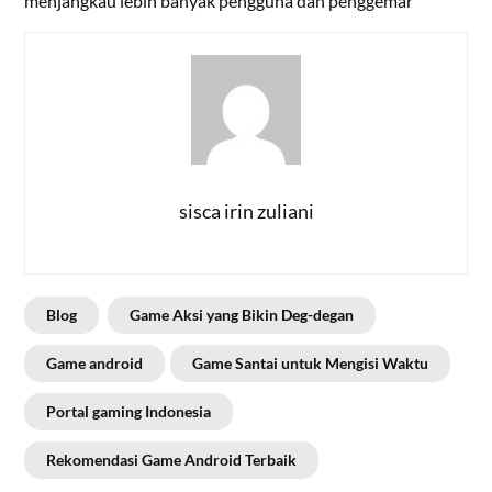
menjangkau lebih banyak pengguna dan penggemar
sisca irin zuliani
Blog
Game Aksi yang Bikin Deg-degan
Game android
Game Santai untuk Mengisi Waktu
Portal gaming Indonesia
Rekomendasi Game Android Terbaik